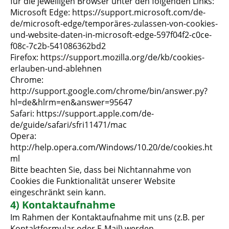
für die jeweiligen Browser unter den folgenden Links:
Microsoft Edge: https://support.microsoft.com/de-
de/microsoft-edge/temporäres-zulassen-von-cookies-
und-website-daten-in-microsoft-edge-597f04f2-c0ce-
f08c-7c2b-541086362bd2
Firefox: https://support.mozilla.org/de/kb/cookies-
erlauben-und-ablehnen
Chrome:
http://support.google.com/chrome/bin/answer.py?
hl=de&hlrm=en&answer=95647
Safari: https://support.apple.com/de-
de/guide/safari/sfri11471/mac
Opera:
http://help.opera.com/Windows/10.20/de/cookies.ht
ml
Bitte beachten Sie, dass bei Nichtannahme von
Cookies die Funktionalität unserer Website
eingeschränkt sein kann.
4) Kontaktaufnahme
Im Rahmen der Kontaktaufnahme mit uns (z.B. per
Kontaktformular oder E-Mail) werden